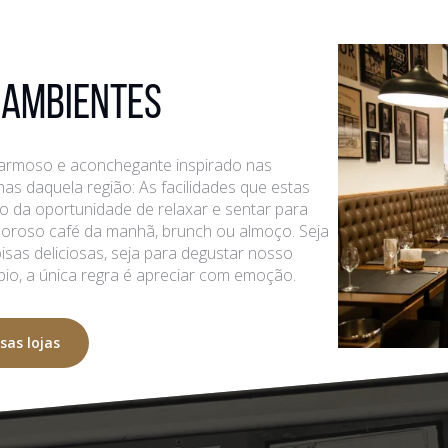
 AMBIENTES
armoso e aconchegante inspirado nas
nhas daquela região: As facilidades que estas
o da oportunidade de relaxar e sentar para
oroso café da manhã, brunch ou almoço. Seja
sas deliciosas, seja para degustar nosso
io, a única regra é apreciar com emoção.
sas lojas