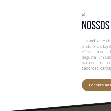
NOSSOS
Um ambiente ch
tradicionais loji
oferecem ao lad
degustar um sab
para comprar coi
saboroso cardáp
Conheça nos