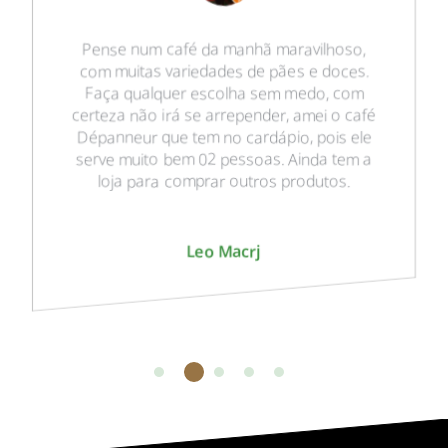
Pense num café da manhã maravilhoso,
com muitas variedades de pães e doces.
Faça qualquer escolha sem medo, com
certeza não irá se arrepender, amei o café
Dépanneur que tem no cardápio, pois ele
serve muito bem 02 pessoas. Ainda tem a
loja para comprar outros produtos.
Leo Macrj